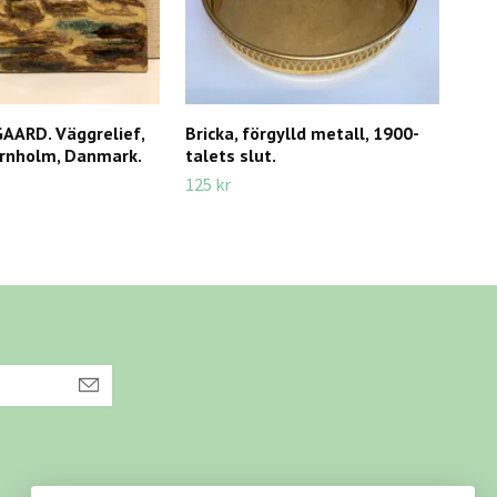
AARD. Väggrelief,
Bricka, förgylld metall, 1900-
RAM
ornholm, Danmark.
talets slut.
tale
125 kr
250 