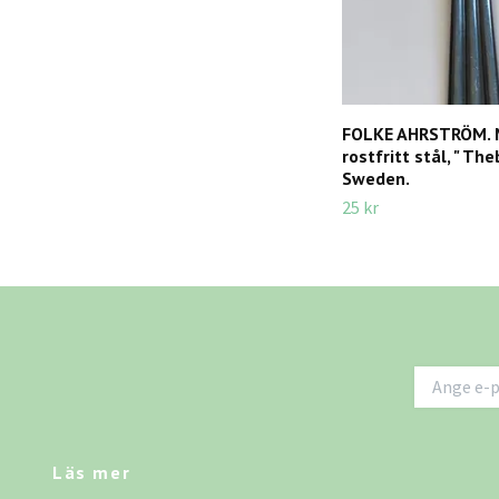
FOLKE AHRSTRÖM. 
rostfritt stål, " The
Sweden.
25 kr
Läs mer