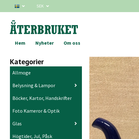
SEK
Hem
Nyheter
Om oss
Kategorier
Allmoge
Belysning & Lampor
Böcker, Kartor, Handskrifter
Foto Kameror & Optik
Glas
Högtider, Jul, Påsk