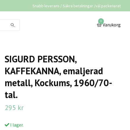
Snabb leverans / Säkra betalningar /väl packeterat
0
Varukorg
SIGURD PERSSON,
KAFFEKANNA, emaljerad
metall, Kockums, 1960/70-
tal.
295 kr
I lager.