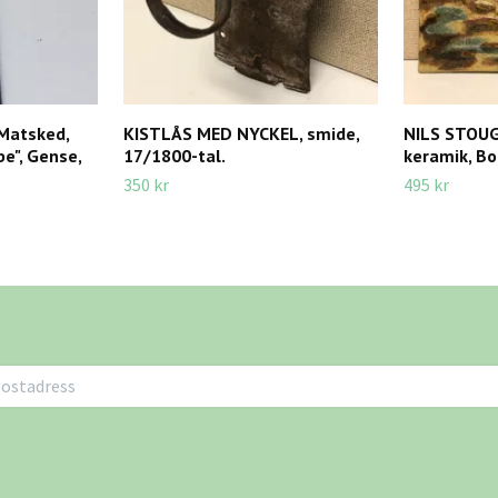
Matsked,
KISTLÅS MED NYCKEL, smide,
NILS STOUG
be", Gense,
17/1800-tal.
keramik, B
350 kr
495 kr