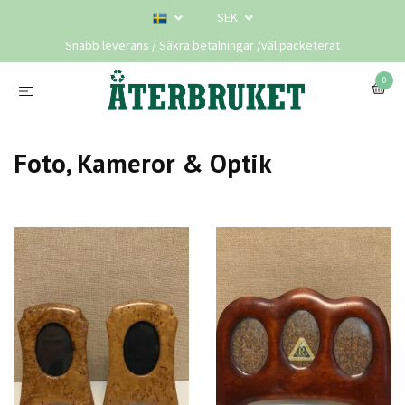
SEK
Snabb leverans / Säkra betalningar /väl packeterat
0
Foto, Kameror & Optik