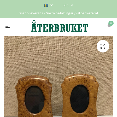
SEK
Snabb leverans / Säkra betalningar /väl packeterat
0