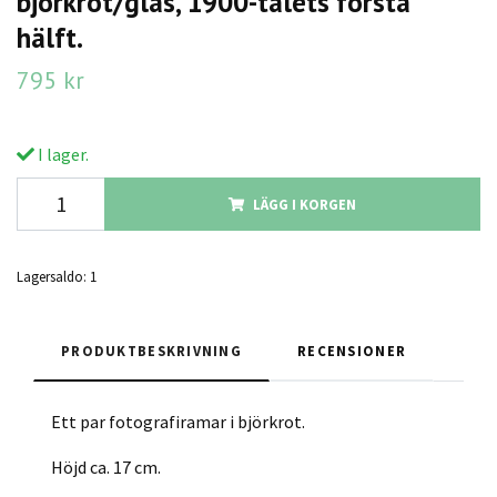
björkrot/glas, 1900-talets första
hälft.
795 kr
I lager.
LÄGG I KORGEN
Lagersaldo:
1
PRODUKTBESKRIVNING
RECENSIONER
Ett par fotografiramar i björkrot.
Höjd ca. 17 cm.