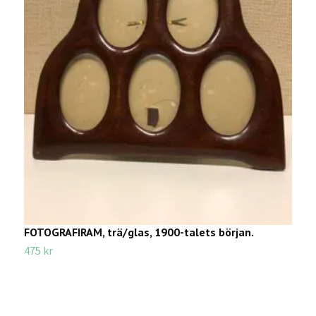
FOTOGRAFIRAM, trä/glas, 1900-talets början.
F
475 kr
9