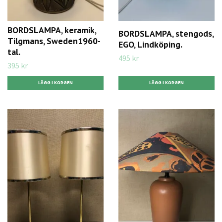
BORDSLAMPA, keramik,
BORDSLAMPA, stengods,
Tilgmans, Sweden1960-
EGO, Lindköping.
tal.
495 kr
395 kr