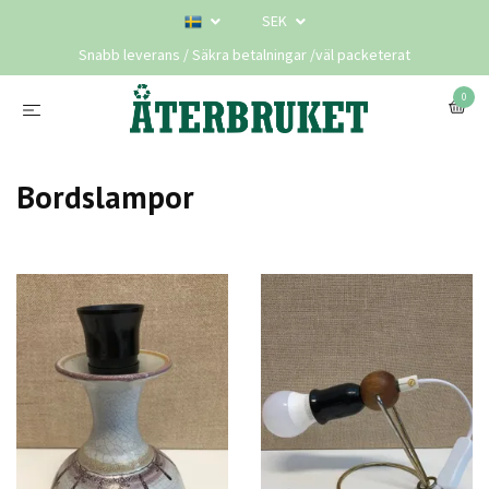
SEK
Snabb leverans / Säkra betalningar /väl packeterat
0
Bordslampor