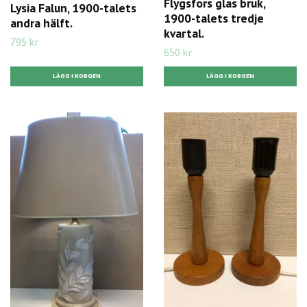
Flygsfors glas bruk,
Lysia Falun, 1900-talets
1900-talets tredje
andra hälft.
kvartal.
795 kr
650 kr