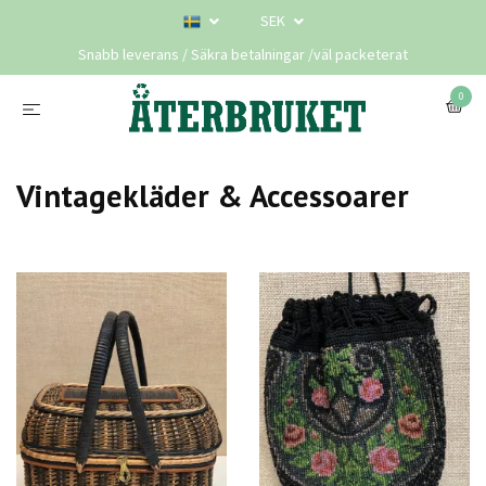
SEK
Snabb leverans / Säkra betalningar /väl packeterat
0
Vintagekläder & Accessoarer