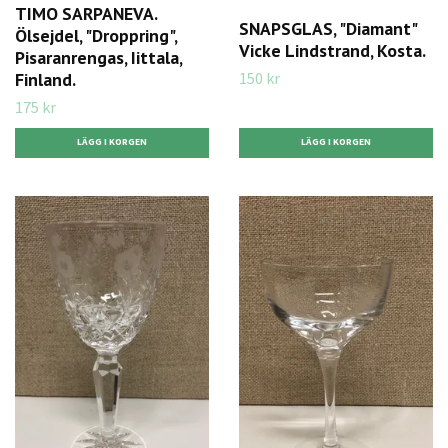
TIMO SARPANEVA.
SNAPSGLAS, "Diamant"
Ölsejdel, "Droppring",
Vicke Lindstrand, Kosta.
Pisaranrengas, Iittala,
150 kr
Finland.
175 kr