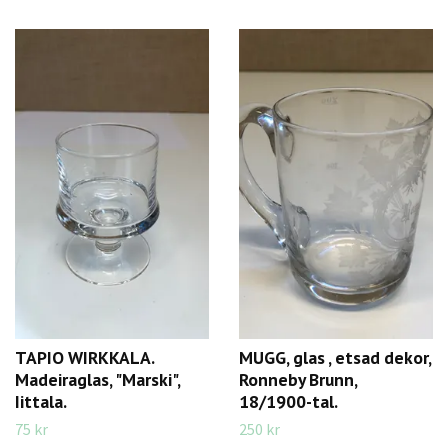
TAPIO WIRKKALA.
MUGG, glas , etsad dekor,
Madeiraglas, "Marski",
Ronneby Brunn,
Iittala.
18/1900-tal.
75 kr
250 kr