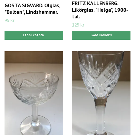
FRITZ KALLENBERG.
GÖSTA SIGVARD. Ölglas,
Likörglas, "Helga", 1900-
"Bulten", Lindshammar.
tal.
95 kr
125 kr