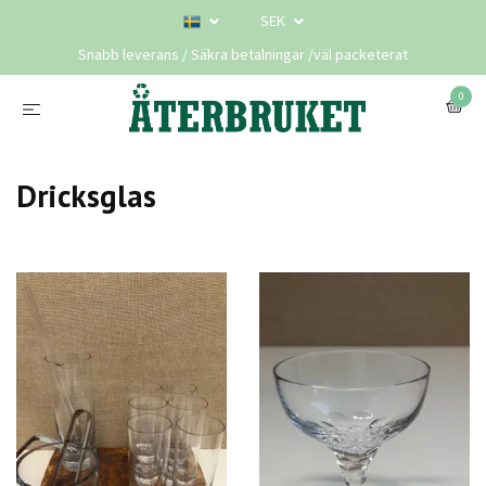
SEK
Snabb leverans / Säkra betalningar /väl packeterat
0
Dricksglas