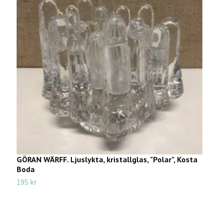
GÖRAN WÄRFF. Ljuslykta, kristallglas, "Polar", Kosta
H
Boda
F
195 kr
5