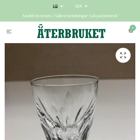
SEK
Snabb leverans / Säkra betalningar /väl packeterat
0