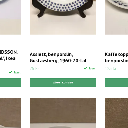
IDSSON.
Assiett, benporslin,
Kaffekopp
", Ikea,
Gustavsberg, 1960-70-tal
benporsli
75 kr
125 kr
I lager.
I lager.