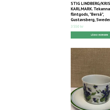
STIG LINDBERG/KRI
KARLMARK. Tekanna
flintgods, "Berså",
Gustavsberg, Swede
3 550 kr