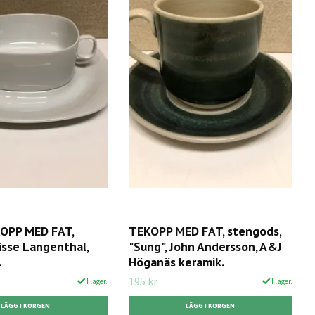
OPP MED FAT,
TEKOPP MED FAT, stengods,
uisse Langenthal,
"Sung", John Andersson, A&J
.
Höganäs keramik.
195 kr
I lager.
I lager.