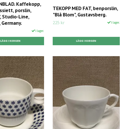
NBLAD. Kaffekopp,
TEKOPP MED FAT, benporslin,
siett, porslin,
"Blå Blom", Gustavsberg.
 Studio-Line,
225 kr
, Germany.
I lager.
I lager.