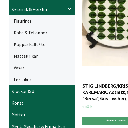
Keramik & Porslin
Figuriner
Kaffe & Tekannor
Koppar kaffe/ te
Mattallrikar
Vaser
Leksaker
STIG LINDBERG/KRI
Klockor & Ur
KARLMARK. Assiett, f
"Berså", Gustavsber
Konst
650 kr
Mattor
Mynt, Medaljer & Frimärken