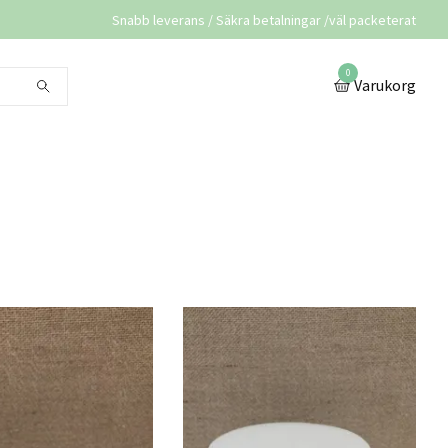
Snabb leverans / Säkra betalningar /väl packeterat
0
Varukorg