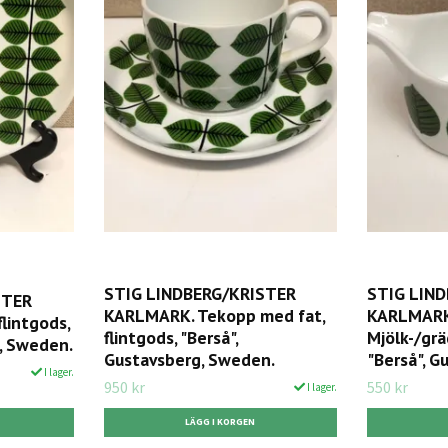
STIG LINDBERG/KRISTER
STIG LIN
STER
KARLMARK. Tekopp med fat,
KARLMARK
lintgods,
flintgods, "Berså",
Mjölk-/grä
g, Sweden.
Gustavsberg, Sweden.
"Berså", G
I lager.
950 kr
550 kr
I lager.