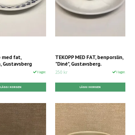
 med fat,
TEKOPP MED FAT, benporslin,
n, Gustavsberg
"Diné", Gustavsberg.
250 kr
I lager.
I lager.