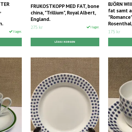
STER
BJÖRN WII
FRUKOSTKOPP MED FAT, bone
,
fat samt as
china, "Trillium", Royal Albert,
"Romance",
England.
n.
Rosenthal
275 kr
I lager.
175 kr
I lager.