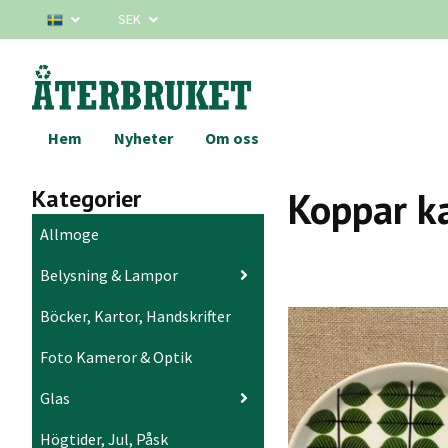
SEK
Hem
Nyheter
Om oss
Kategorier
Koppar ka
Allmoge
Belysning & Lampor
Böcker, Kartor, Handskrifter
Foto Kameror & Optik
Glas
Högtider, Jul, Påsk