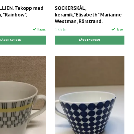
LLIEN. Tekopp med
SOCKERSKÅL,
n, "Rainbow",
keramik,"Elisabeth" Marianne
Westman, Rörstrand.
175 kr
I lager.
I lager.