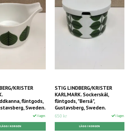
DBERG/KRISTER
STIG LINDBERG/KRISTER
.
KARLMARK. Sockerskål,
ddkanna, flintgods,
flintgods, "Berså",
ustavsberg, Sweden.
Gustavsberg, Sweden.
650 kr
I lager.
I lager.