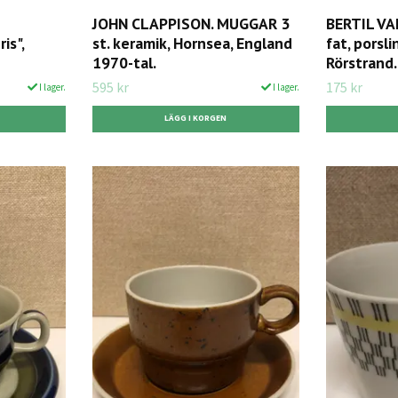
JOHN CLAPPISON. MUGGAR 3
BERTIL VA
is",
st. keramik, Hornsea, England
fat, porsli
1970-tal.
Rörstrand.
595 kr
175 kr
I lager.
I lager.