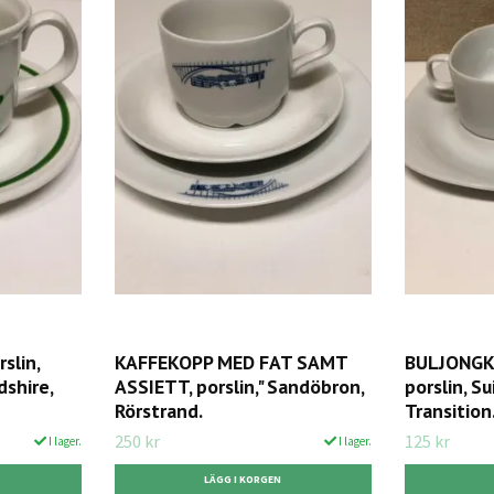
slin,
KAFFEKOPP MED FAT SAMT
BULJONGK
dshire,
ASSIETT, porslin," Sandöbron,
porslin, S
Rörstrand.
Transition
250 kr
125 kr
I lager.
I lager.