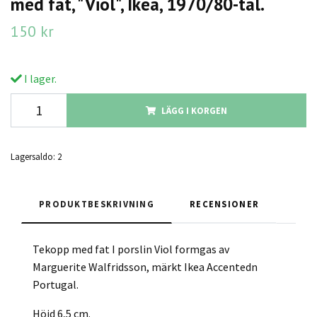
med fat, "Viol", Ikea, 1970/80-tal.
150 kr
I lager.
LÄGG I KORGEN
Lagersaldo:
2
PRODUKTBESKRIVNING
RECENSIONER
Tekopp med fat I porslin Viol formgas av
Marguerite Walfridsson, märkt Ikea Accentedn
Portugal.
Höjd 6,5 cm.