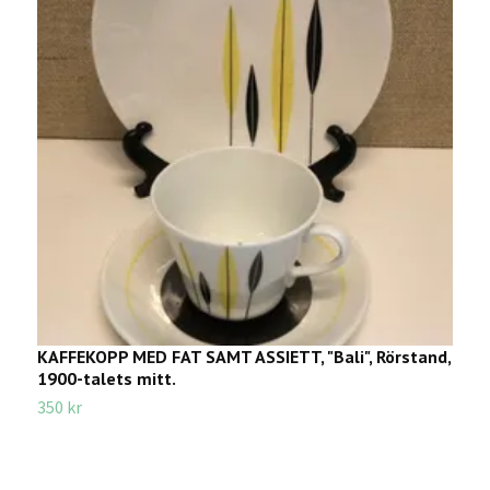
KAFFEKOPP MED FAT SAMT ASSIETT, "Bali", Rörstand,
T
1900-talets mitt.
2
350 kr