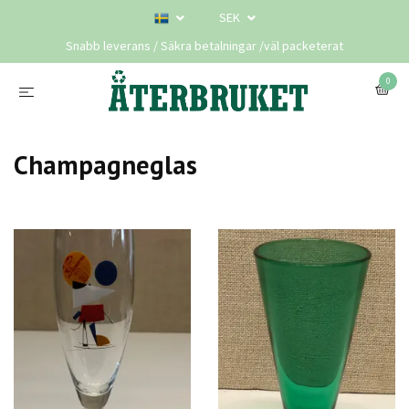
SEK
Snabb leverans / Säkra betalningar /väl packeterat
0
Champagneglas