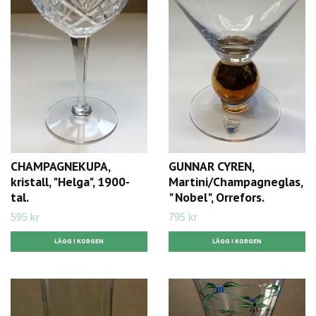
CHAMPAGNEKUPA,
GUNNAR CYREN,
kristall, "Helga", 1900-
Martini/Champagneglas,
tal.
" Nobel", Orrefors.
595 kr
795 kr