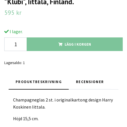
"Klubi", Iittala, Finland.
595 kr
I lager.
LÄGG I KORGEN
Lagersaldo:
1
PRODUKTBESKRIVNING
RECENSIONER
Champagneglas 2 st. i originalkartong design Harry
Koskinen Iittala.
Höjd 15,5 cm.