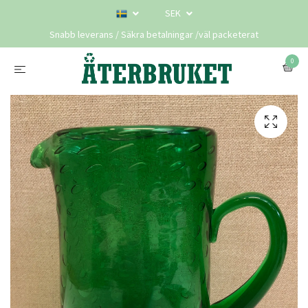
SEK
Snabb leverans / Säkra betalningar /väl packeterat
0