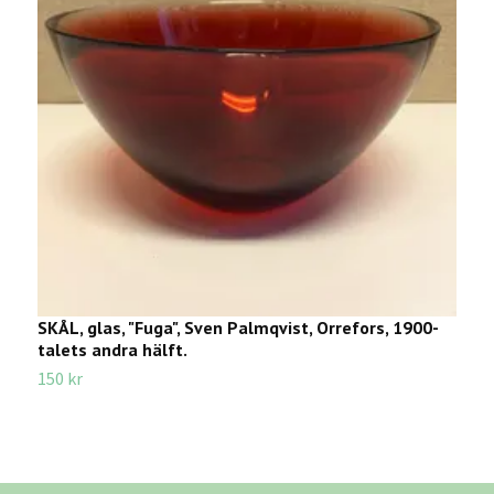
SKÅL, glas, "Fuga", Sven Palmqvist, Orrefors, 1900-
L
talets andra hälft.
2
150 kr