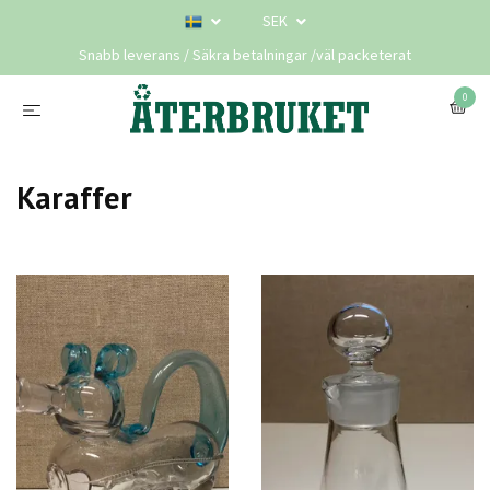
SEK
Snabb leverans / Säkra betalningar /väl packeterat
0
Karaffer