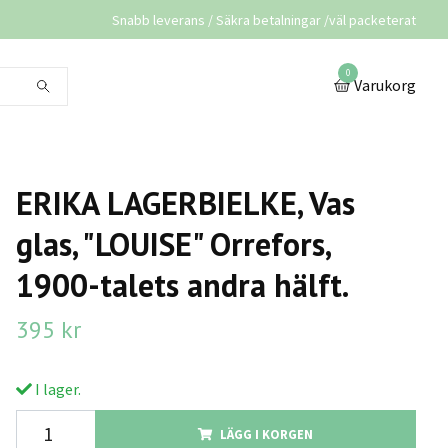
Snabb leverans / Säkra betalningar /väl packeterat
0
Varukorg
ERIKA LAGERBIELKE, Vas
glas, "LOUISE" Orrefors,
1900-talets andra hälft.
395 kr
I lager.
LÄGG I KORGEN