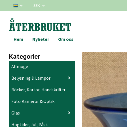
SEK
Hem
Nyheter
Om oss
Kategorier
Allmoge
Belysning & Lampor
Böcker, Kartor, Handskrifter
Foto Kameror & Optik
Glas
Högtider, Jul, Påsk