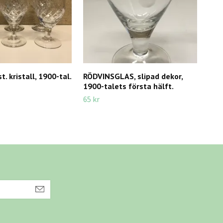
. kristall, 1900-tal.
RÖDVINSGLAS, slipad dekor,
TIM
1900-talets första hälft.
Kekk
65 kr
95 k