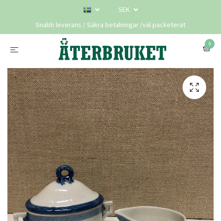
SEK
Snabb leverans / Säkra betalningar /väl packeterat
0