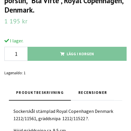
porslin, "Blå Vifte", Royal Copenhagen,
Denmark.
1 195 kr
I lager.
LÄGG I KORGEN
Lagersaldo:
1
PRODUKTBESKRIVNING
RECENSIONER
Sockerskål stämplad Royal Copenhagen Denmark
1212/11561, gräddsnipa 1212/11522 ?.
Höjd gräddsnipa ca. 9,5 cm.