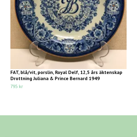
FAT, blå/vit, porslin, Royal Delf, 12,5 års äktenskap
C
Drottning Juliana & Prince Bernard 1949
C
795 kr
6