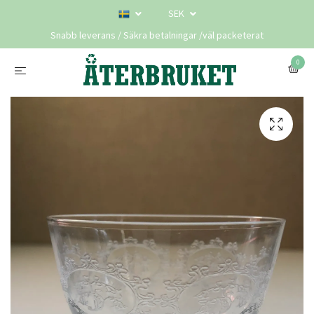
SEK
Snabb leverans / Säkra betalningar /väl packeterat
0