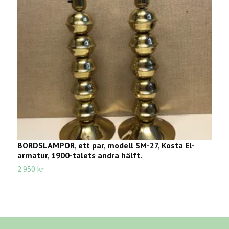
BORDSLAMPOR, ett par, modell SM-27, Kosta El-
B
armatur, 1900-talets andra hälft.
9
2 950 kr