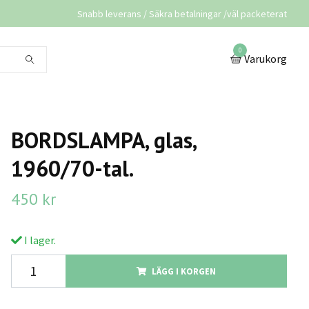
Snabb leverans / Säkra betalningar /väl packeterat
0
Varukorg
BORDSLAMPA, glas,
1960/70-tal.
450 kr
I lager.
LÄGG I KORGEN