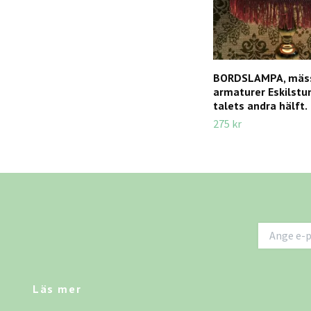
BORDSLAMPA, mässi
armaturer Eskilstu
talets andra hälft.
275 kr
Läs mer