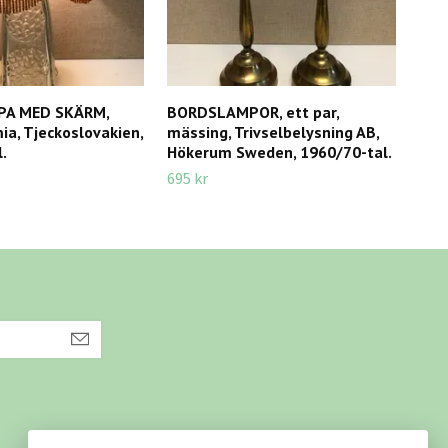
A MED SKÄRM,
BORDSLAMPOR, ett par,
BOR
ia, Tjeckoslovakien,
mässing, Trivselbelysning AB,
Nr. 
.
Hökerum Sweden, 1960/70-tal.
995 
695 kr