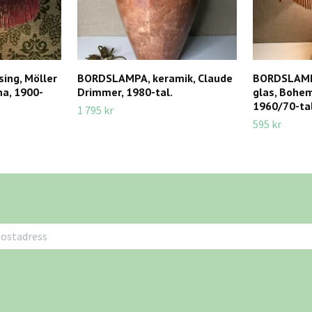
ng, Möller
BORDSLAMPA, keramik, Claude
BORDSLAMP
na, 1900-
Drimmer, 1980-tal.
glas, Bohem
1960/70-tal
1 795 kr
595 kr