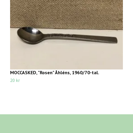
MOCCASKED, "Rosen" Åhléns, 1960/70-tal.
K
h
20 kr
1