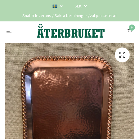
SEK
Snabb leverans / Säkra betalningar /väl packeterat
0