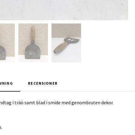
VNING
RECENSIONER
dtag i träö samt blad i smide med genombruten dekor.
m.