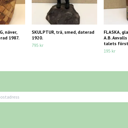
, näver,
SKULPTUR, trä, smed, daterad
FLASKA, glas
rad 1987.
1920.
A.B. Axvall
talets först
795 kr
195 kr