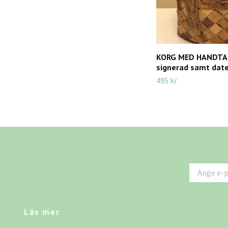
KORG MED HANDTAG
signerad samt date
495 kr
Läs mer