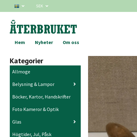
SEK
Hem
Nyheter
Om oss
Kategorier
Allmoge
Belysning & Lampor
Böcker, Kartor, Handskrifter
Foto Kameror & Optik
Glas
Högtider, Jul, Påsk