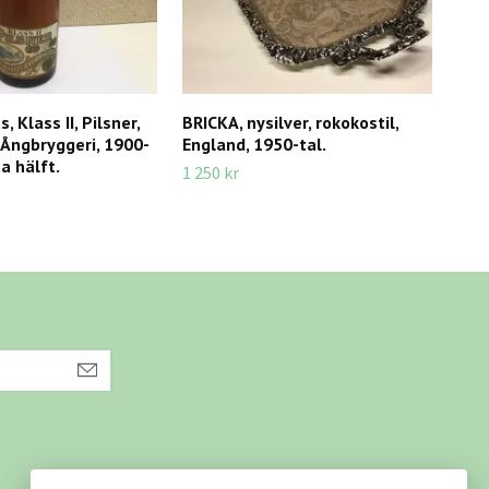
, Klass II, Pilsner,
BRICKA, nysilver, rokokostil,
BRI
s Ångbryggeri, 1900-
England, 1950-tal.
Göt
a hälft.
1 250 kr
175 