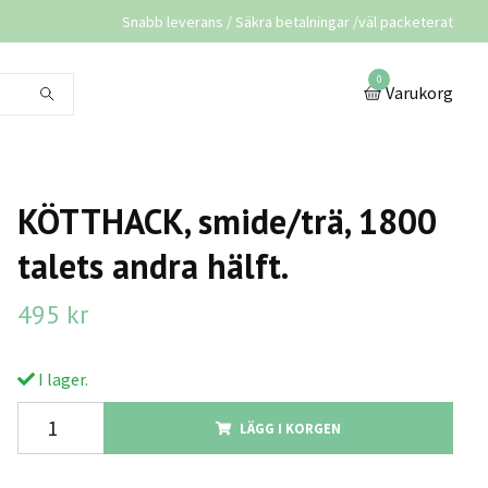
Snabb leverans / Säkra betalningar /väl packeterat
0
Varukorg
KÖTTHACK, smide/trä, 1800
talets andra hälft.
495 kr
I lager.
LÄGG I KORGEN