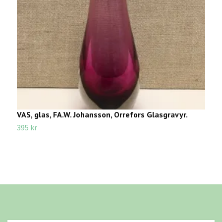
VAS, glas, FA.W. Johansson, Orrefors Glasgravyr.
W
t
395 kr
1