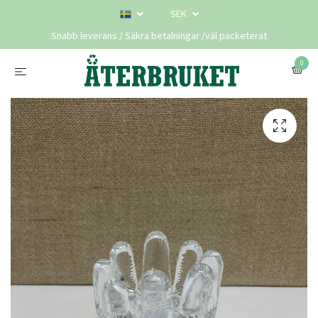
SEK
Snabb leverans / Säkra betalningar /väl packeterat
0