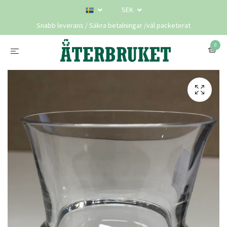
SEK
Snabb leverans / Säkra betalningar /väl packeterat
0