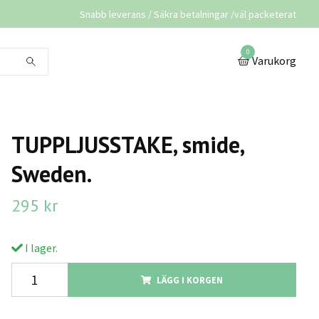
Snabb leverans / Säkra betalningar /väl packeterat
0
Varukorg
TUPPLJUSSTAKE, smide,
Sweden.
295 kr
I lager.
LÄGG I KORGEN