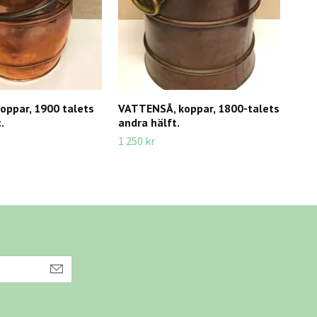
oppar, 1900 talets
VATTENSÅ, koppar, 1800-talets
INS
.
andra hälft.
en s
tale
1 250 kr
450 