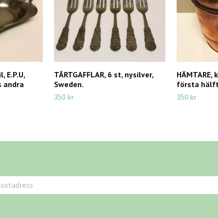
, E.P.U,
TÅRTGAFFLAR, 6 st, nysilver,
HÄMTARE, k
s andra
Sweden.
första hälft
350 kr
350 kr