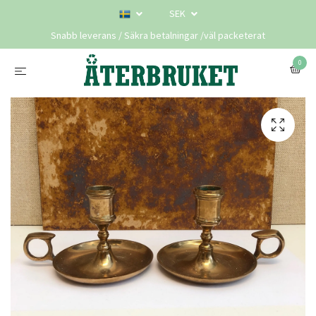
SEK
Snabb leverans / Säkra betalningar /väl packeterat
0