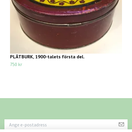
PLÅTBURK, 1900-talets första del.
F
G
750 kr
2