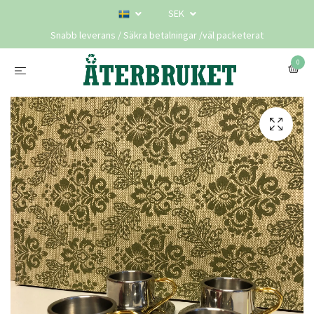
SEK
Snabb leverans / Säkra betalningar /väl packeterat
0