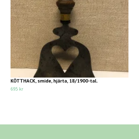
KÖTTHACK, smide, hjärta, 18/1900-tal.
N
a
695 kr
3