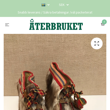
SEK
Snabb leverans / Säkra betalningar /väl packeterat
0