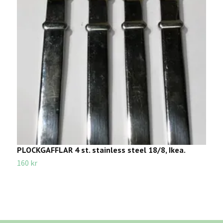
PLOCKGAFFLAR 4 st. stainless steel 18/8, Ikea.
L
D
160 kr
5