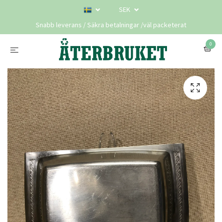
SEK
Snabb leverans / Säkra betalningar /väl packeterat
0