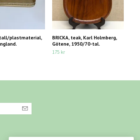
all/plastmaterial,
BRICKA, teak, Karl Holmberg,
RENA
ngland.
Götene, 1950/70-tal.
tale
175 kr
150 