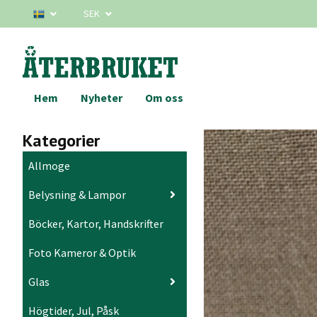
SEK
Hem
Nyheter
Om oss
Kategorier
Allmoge
Belysning & Lampor
Böcker, Kartor, Handskrifter
Foto Kameror & Optik
Glas
Högtider, Jul, Påsk