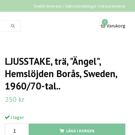
Snabb leverans / Säkra betalningar /väl packeterat
0
Varukorg
LJUSSTAKE, trä, "Ängel",
Hemslöjden Borås, Sweden,
1960/70-tal..
250 kr
I lager.
LÄGG I KORGEN