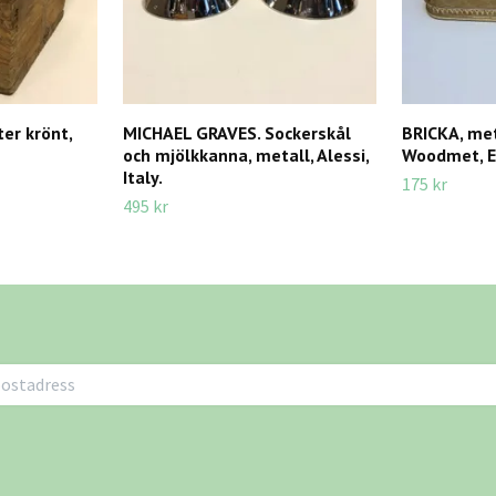
ter krönt,
MICHAEL GRAVES. Sockerskål
BRICKA, met
och mjölkkanna, metall, Alessi,
Woodmet, E
Italy.
175 kr
495 kr