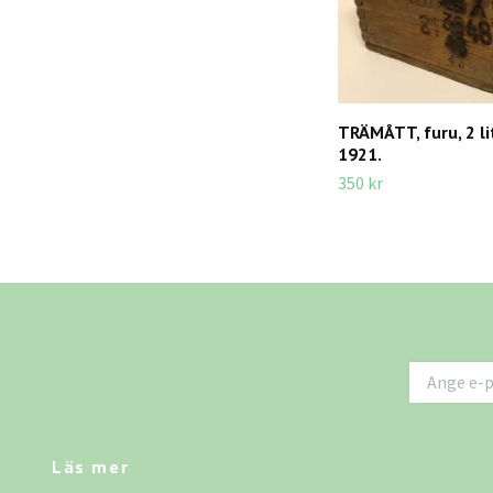
TRÄMÅTT, furu, 2 li
1921.
350 kr
Läs mer