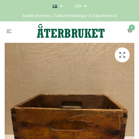
SEK
Snabb leverans / Säkra betalningar /väl packeterat
0