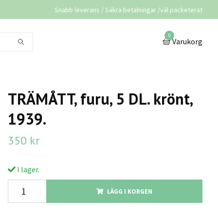
Snabb leverans / Säkra betalningar /väl packeterat
0
Varukorg
TRÄMÅTT, furu, 5 DL. krönt,
1939.
350 kr
I lager.
LÄGG I KORGEN