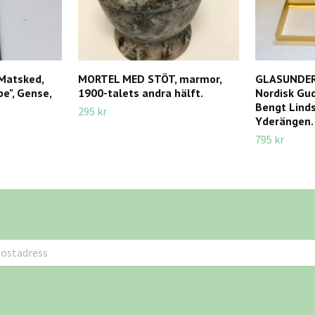
Matsked,
MORTEL MED STÖT, marmor,
GLASUNDERL
be", Gense,
1900-talets andra hälft.
Nordisk Gud
Bengt Linds
295 kr
Yderängen.
795 kr