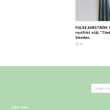
FOLKE AHRSTRÖM. 
rostfritt stål, " The
Sweden.
25 kr
Läs mer