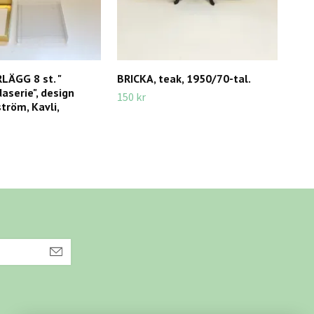
ÄGG 8 st. "
BRICKA, teak, 1950/70-tal.
BRÄ
aserie", design
för
150 kr
tröm, Kavli,
295 