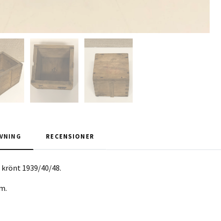
VNING
RECENSIONER
L krönt 1939/40/48.
cm.