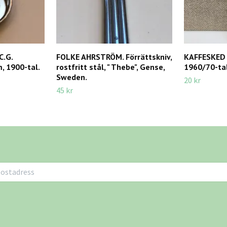
C.G.
FOLKE AHRSTRÖM. Förrättskniv,
KAFFESKED 
, 1900-tal.
rostfritt stål, " Thebe", Gense,
1960/70-tal
Sweden.
20 kr
45 kr