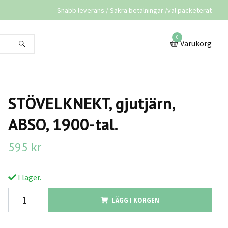
Snabb leverans / Säkra betalningar /väl packeterat
0
Varukorg
STÖVELKNEKT, gjutjärn,
ABSO, 1900-tal.
595 kr
I lager.
LÄGG I KORGEN