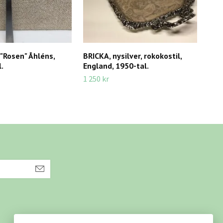
"Rosen" Åhléns,
BRICKA, nysilver, rokokostil,
BURK
.
England, 1950-tal.
Vel
förs
1 250 kr
75 k