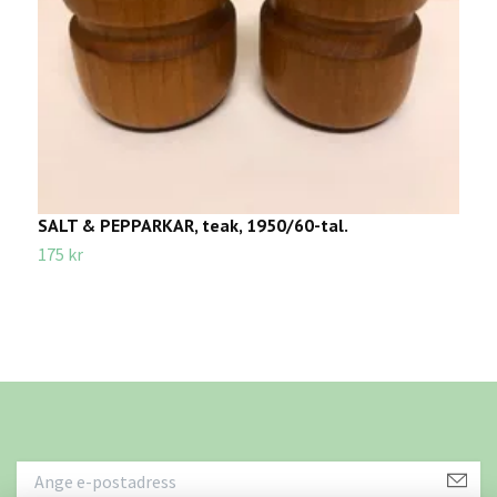
SALT & PEPPARKAR, teak, 1950/60-tal.
P
175 kr
7