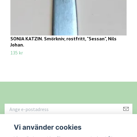
SONJA KATZIN. Smörkniv, rostfritt, "Sessan", Nils
F
Johan.
T
135 kr
1
Vi använder cookies