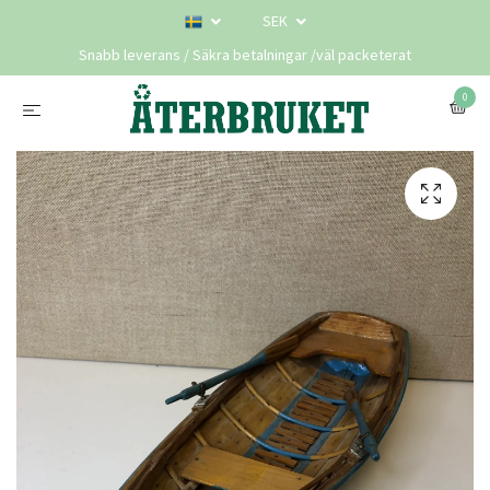
SEK
Snabb leverans / Säkra betalningar /väl packeterat
0