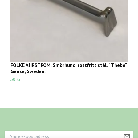
FOLKE AHRSTRÖM. Smörhund, rostfritt stål, " Thebe",
S
Gense, Sweden.
7
50 kr