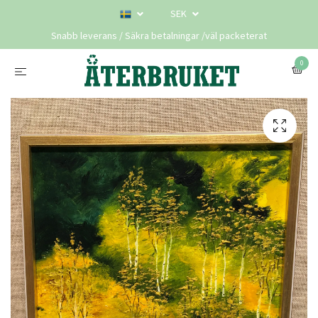
SEK
Snabb leverans / Säkra betalningar /väl packeterat
0