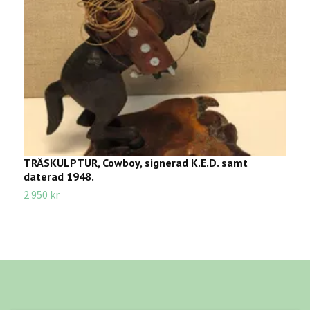
TRÄSKULPTUR, Cowboy, signerad K.E.D. samt
K
daterad 1948.
s
2 950 kr
3