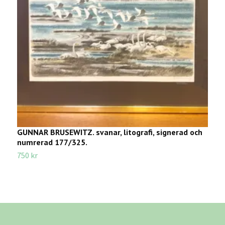
GUNNAR BRUSEWITZ. svanar, litografi, signerad och
S
numrerad 177/325.
2
750 kr