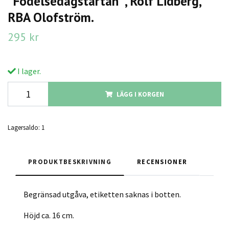
"Födelsedagstårtan" , Rolf Lidberg,
RBA Olofström.
295 kr
I lager.
LÄGG I KORGEN
Lagersaldo:
1
PRODUKTBESKRIVNING
RECENSIONER
Begränsad utgåva, etiketten saknas i botten.
Höjd ca. 16 cm.