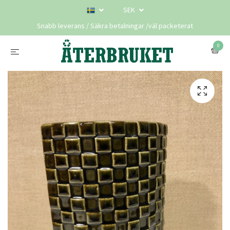
SEK
Snabb leverans / Säkra betalningar /väl packeterat
0