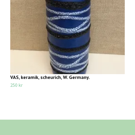
VAS, keramik, scheurich, W. Germany.
V
250 kr
4