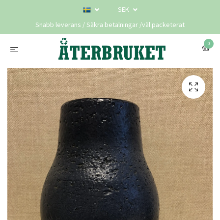
SEK
Snabb leverans / Säkra betalningar /väl packeterat
0