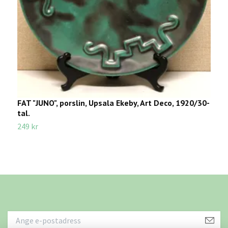
FAT "JUNO", porslin, Upsala Ekeby, Art Deco, 1920/30-
M
tal.
3
249 kr