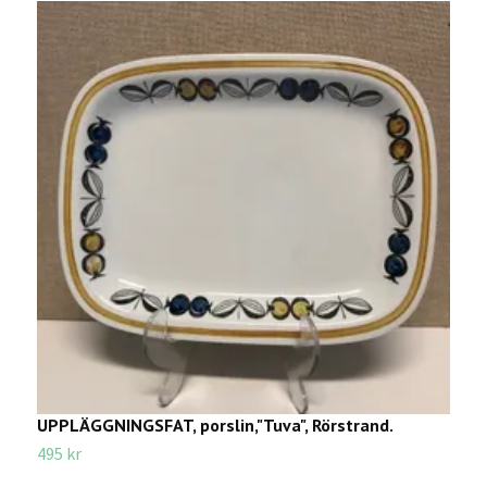
UPPLÄGGNINGSFAT, porslin,"Tuva", Rörstrand.
K
495 kr
5