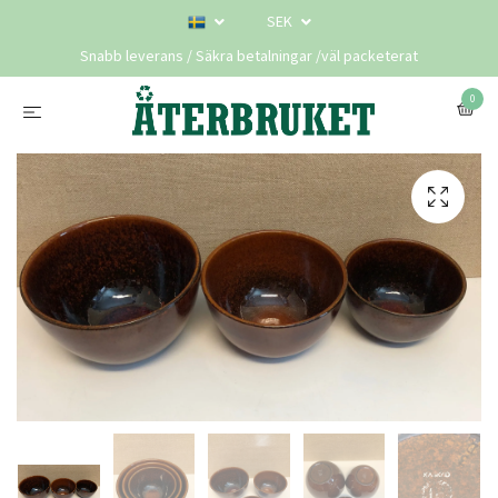
SEK
Snabb leverans / Säkra betalningar /väl packeterat
0