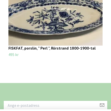
FISKFAT, porslin, " Perl ", Rörstrand 1800-1900-tal
F
495 kr
4