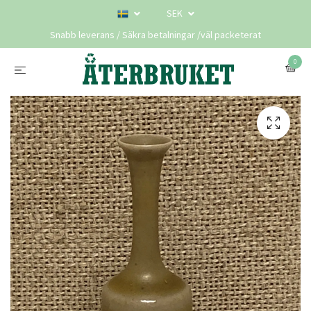
SEK
Snabb leverans / Säkra betalningar /väl packeterat
0