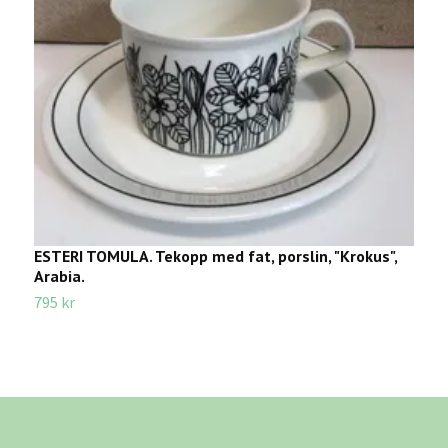
ESTERI TOMULA. Tekopp med fat, porslin, "Krokus",
M
Arabia.
3
795 kr