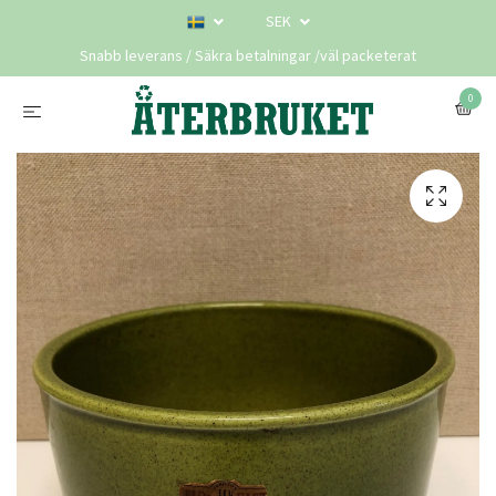
SEK
Snabb leverans / Säkra betalningar /väl packeterat
0