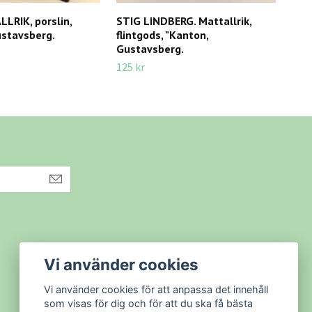
LRIK, porslin,
STIG LINDBERG. Mattallrik,
MATT
ustavsberg.
flintgods, "Kanton,
2, 
Gustavsberg.
150 
125 kr
Vi använder cookies
Vi använder cookies för att anpassa det innehåll
som visas för dig och för att du ska få bästa