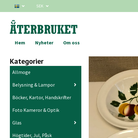
SEK
Hem
Nyheter
Om oss
Kategorier
Allmoge
Belysning & Lampor
Böcker, Kartor, Handskrifter
Foto Kameror & Optik
Glas
Högtider, Jul, Påsk