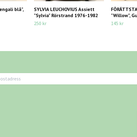
engali blå",
SYLVIA LEUCHOVIUS Assiett
FÖRÄTTSTAL
"Sylvia" Rörstrand 1976-1982
"Willow", G
250 kr
145 kr