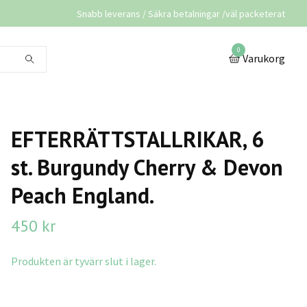
Snabb leverans / Säkra betalningar /väl packeterat
0
Varukorg
EFTERRÄTTSTALLRIKAR, 6
st. Burgundy Cherry & Devon
Peach England.
450 kr
Produkten är tyvärr slut i lager.