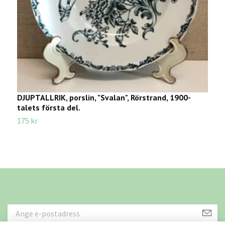
DJUPTALLRIK, porslin, "Svalan", Rörstrand, 1900-
D
talets första del.
1
175 kr