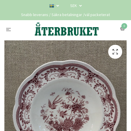
SEK
Snabb leverans / Säkra betalningar /väl packeterat
0