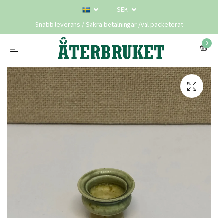
SEK
Snabb leverans / Säkra betalningar /väl packeterat
0