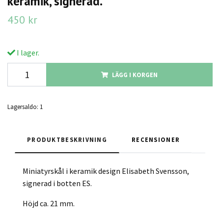
keramik, signerad.
450 kr
I lager.
LÄGG I KORGEN
Lagersaldo:
1
PRODUKTBESKRIVNING
RECENSIONER
Miniatyrskål i keramik design Elisabeth Svensson,
signerad i botten ES.
Höjd ca. 21 mm.