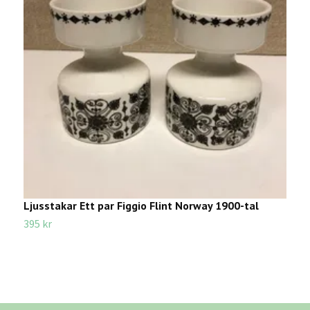
Ljusstakar Ett par Figgio Flint Norway 1900-tal
F
395 kr
4