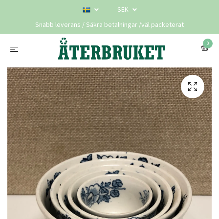
SEK
Snabb leverans / Säkra betalningar /väl packeterat
0