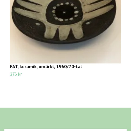
FAT, keramik, omärkt, 1960/70-tal
K
375 kr
3