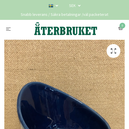
SEK
Snabb leverans / Säkra betalningar /väl packeterat
0