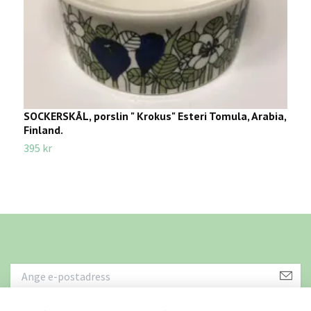
SOCKERSKÅL, porslin " Krokus" Esteri Tomula, Arabia,
T
Finland.
1
395 kr