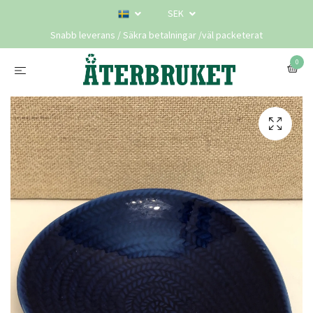
SEK
Snabb leverans / Säkra betalningar /väl packeterat
0