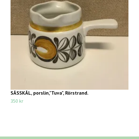
SÅSSKÅL, porslin,"Tuva", Rörstrand.
V
D
350 kr
2