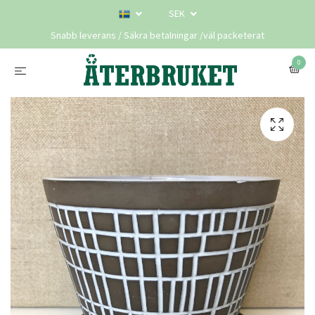
SEK
Snabb leverans / Säkra betalningar /väl packeterat
0